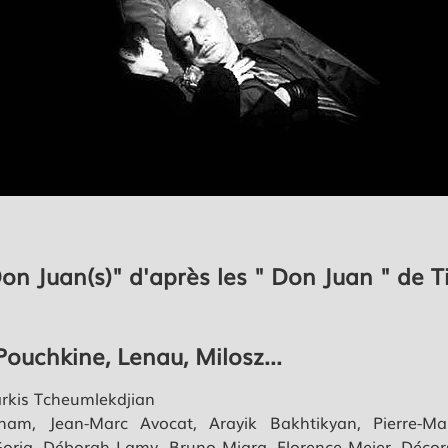
on Juan(s)" d'après les " Don Juan " de T
ouchkine, Lenau, Milosz...
arkis Tcheumlekdjian
am, Jean-Marc Avocat, Arayik Bakhtikyan, Pierre-Ma
oria, Déborah Lamy, Bruno Miara, Florence Meier, Décors :