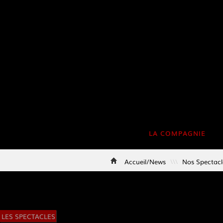
La Compagnie
LA COMPAGNIE
Formation Professionnelle
Accueil/News
\\\
Nos Spectacl
Les Actions Culturelles
Création/Diffusion
LES SPECTACLES