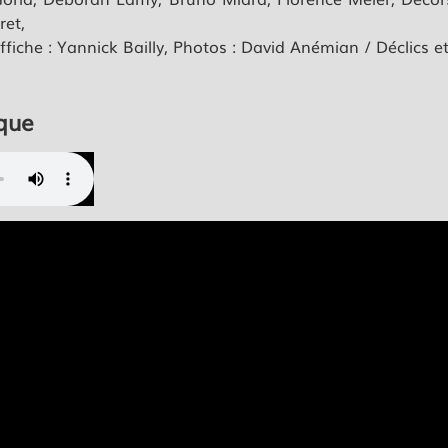
ret,
ffiche : Yannick Bailly, Photos : David Anémian / Déclics e
que