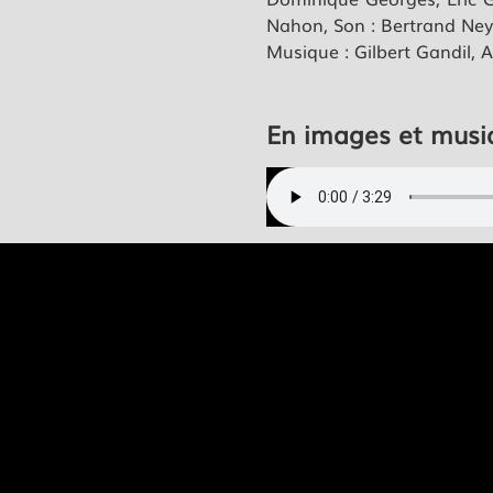
Nahon, Son : Bertrand Ney
Musique : Gilbert Gandil, A
En images et musi