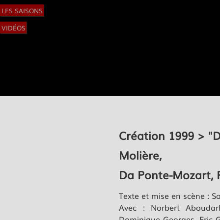
LES SAISONS
VIDÉOS
Création 1999 > "D
Molière,
Da Ponte-Mozart, P
Texte et mise en scène : S
Avec : Norbert Aboudarh
Dominique Georges, Eric G