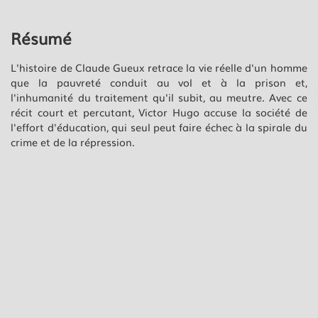
Résumé
L'histoire de Claude Gueux retrace la vie réelle d'un homme
que la pauvreté conduit au vol et à la prison et,
l'inhumanité du traitement qu'il subit, au meutre. Avec ce
récit court et percutant, Victor Hugo accuse la société de
l'effort d'éducation, qui seul peut faire échec à la spirale du
crime et de la répression.
"Le texte de Claude Gueux n'est fait que de délicatesse et
de retenue. Loin des violences absurdes et obscènes de nos
écrans cathodiques, il donne matière à réflexion sur la
peine de mort, mais aussi sur les thêmes de la dignité, du
châtiment, de la responsabilité. C'est au nom de ces valeurs
que Claude Gueux sera représenté à la scène." Sarkis
Tcheumlekdjian